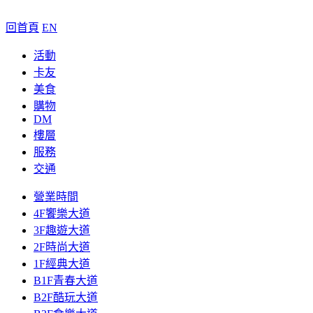
回首頁
EN
活動
卡友
美食
購物
DM
樓層
服務
交通
營業時間
4F饗樂大道
3F趣遊大道
2F時尚大道
1F經典大道
B1F青春大道
B2F酷玩大道