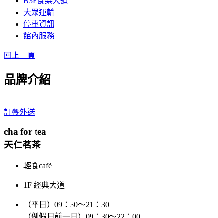
B3F食樂大道
大眾運輸
停車資訊
館內服務
回上一頁
品牌介紹
訂餐外送
cha for tea
天仁茗茶
輕食café
1F 經典大道
（平日）09：30～21：30
（例假日前一日）09：30～22：00