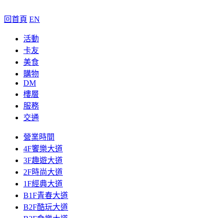
回首頁
EN
活動
卡友
美食
購物
DM
樓層
服務
交通
營業時間
4F饗樂大道
3F趣遊大道
2F時尚大道
1F經典大道
B1F青春大道
B2F酷玩大道