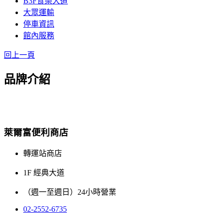
B3F食樂大道
大眾運輸
停車資訊
館內服務
回上一頁
品牌介紹
萊爾富便利商店
轉運站商店
1F 經典大道
（週一至週日）24小時營業
02-2552-6735