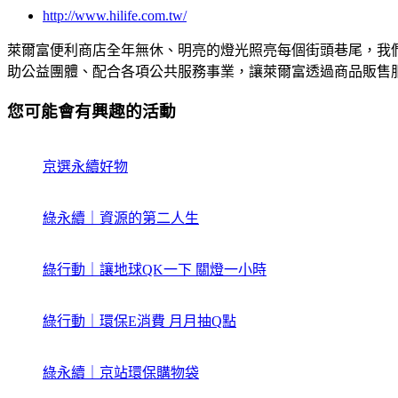
http://www.hilife.com.tw/
萊爾富便利商店全年無休、明亮的燈光照亮每個街頭巷尾，我
助公益團體、配合各項公共服務事業，讓萊爾富透過商品販售
您可能會有興趣的活動
京選永續好物
綠永續｜資源的第二人生
綠行動｜讓地球QK一下 關燈一小時
綠行動｜環保E消費 月月抽Q點
綠永續｜京站環保購物袋