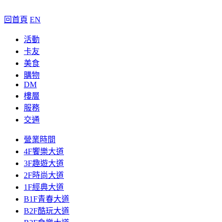
回首頁
EN
活動
卡友
美食
購物
DM
樓層
服務
交通
營業時間
4F饗樂大道
3F趣遊大道
2F時尚大道
1F經典大道
B1F青春大道
B2F酷玩大道