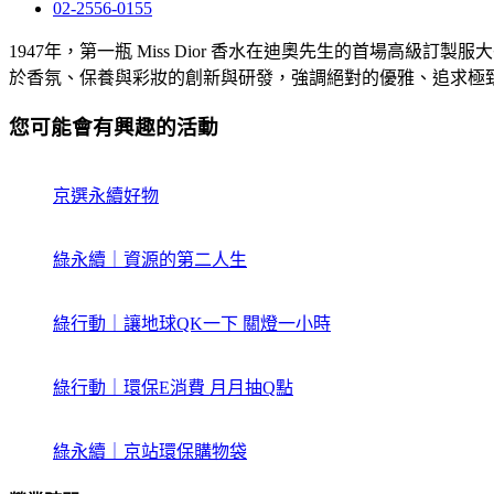
02-2556-0155
1947年，第一瓶 Miss Dior 香水在迪奧先生的首場
於香氛、保養與彩妝的創新與研發，強調絕對的優雅、追求極
您可能會有興趣的活動
京選永續好物
綠永續｜資源的第二人生
綠行動｜讓地球QK一下 關燈一小時
綠行動｜環保E消費 月月抽Q點
綠永續｜京站環保購物袋