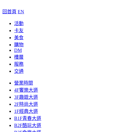
回首頁
EN
活動
卡友
美食
購物
DM
樓層
服務
交通
營業時間
4F饗樂大道
3F趣遊大道
2F時尚大道
1F經典大道
B1F青春大道
B2F酷玩大道