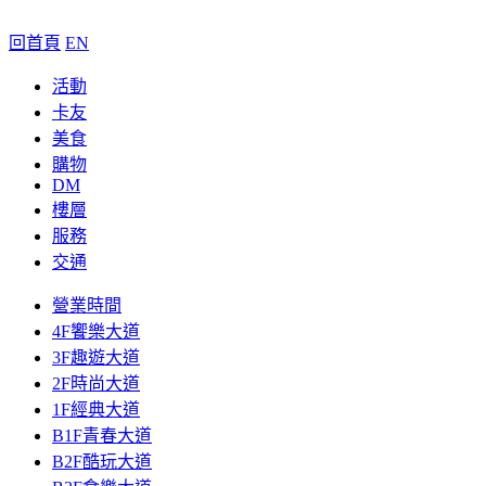
回首頁
EN
活動
卡友
美食
購物
DM
樓層
服務
交通
營業時間
4F饗樂大道
3F趣遊大道
2F時尚大道
1F經典大道
B1F青春大道
B2F酷玩大道