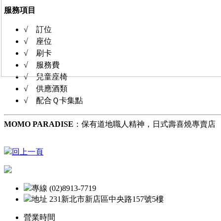
服務項目
√ 訂位
√ 座位
√ 刷卡
√ 服務費
√ 兒童座椅
√ 供應酒類
√ 配合Ｑ卡集點
MOMO PARADISE
：保有道地職人精神，日式壽喜燒專賣店
回上一頁
專線 (02)8913-7719
地址 231新北市新店區中央路157號5樓
營業時間