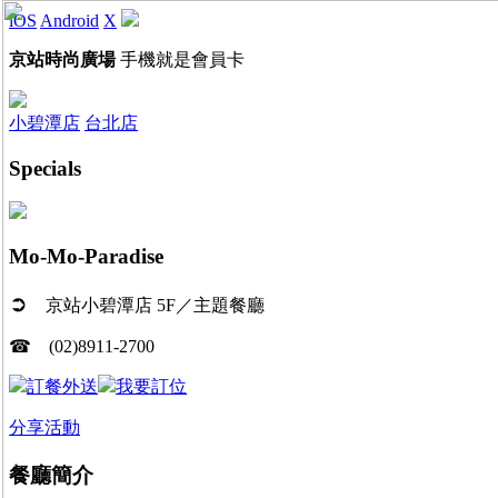
iOS
Android
X
京站時尚廣場
手機就是會員卡
小碧潭店
台北店
Specials
Mo-Mo-Paradise
➲
京站小碧潭店 5F／主題餐廳
☎
(02)8911-2700
訂餐外送
我要訂位
分享活動
餐廳簡介