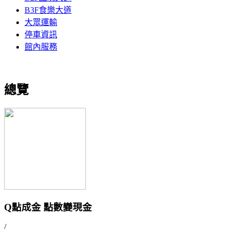
B3F食樂大道
大眾運輸
停車資訊
館內服務
總覽
Q點成金 點數變現金
/