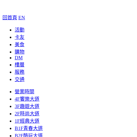
回首頁
EN
活動
卡友
美食
購物
DM
樓層
服務
交通
營業時間
4F饗樂大道
3F趣遊大道
2F時尚大道
1F經典大道
B1F青春大道
B2F酷玩大道