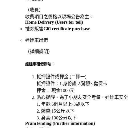
（
收費）
收費項目之價格以現場公告為主。
Home Delivery (Users for toll)
禮券販售
Gift certificate purchase
娃娃車出借
（
詳細說明）
娃娃車租借辦法：
抵押證件或押金 (二擇一)
抵押證件：1.身份證 2.駕照3.健保卡
押金： 現金1000元
貼心提醒，為了小朋友安全考量，娃娃車安全
1. 年齡:6個月以上-3歲以下
2. 體重:15公斤以下
3. 身高:100公分以下
Pram lending (Further information)