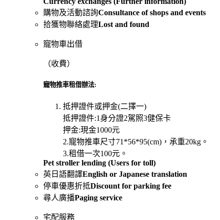
Currency exchanges (Further information)
購物及活動諮詢
Consultance of shops and events
拾獲物聯絡處理
Lost and found
寵物車出借
（
收費）
寵物推車租借辦法:
抵押證件或押金(二擇一)
抵押證件:1身分證2駕照3健保卡
押金:現金1000元
2.寵物推車尺寸71*56*95(cm)，承重20kg。
3.租借一次100元。
Pet stroller lending (Users for toll)
英日語翻譯
English or Japanese translation
停車優惠折抵
Discount for parking fee
尋人廣播
Paging service
宅配服務