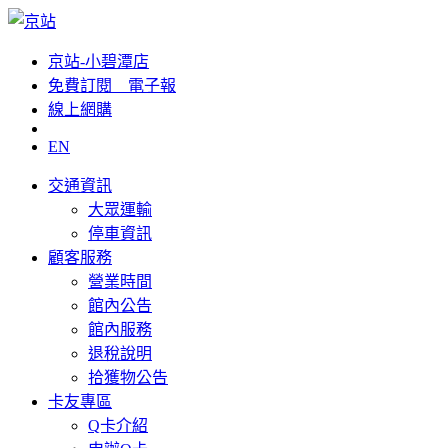
京站-小碧潭店
免費訂閱__電子報
線上網購
EN
交通資訊
大眾運輸
停車資訊
顧客服務
營業時間
館內公告
館內服務
退稅說明
拾獲物公告
卡友專區
Q卡介紹