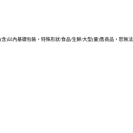
含)以內基礎包裝，特殊形狀/食品/生鮮/大型(量)售商品，恕無