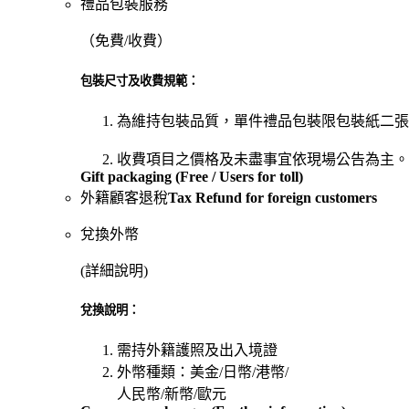
禮品包裝服務
（
免費/收費）
包裝尺寸及收費規範：
為維持包裝品質，單件禮品包裝限包裝紙二張(
收費項目之價格及未盡事宜依現場公告為主。
Gift packaging (Free / Users for toll)
外籍顧客退稅
Tax Refund for foreign customers
兌換外幣
(
詳細說明)
兌換說明：
需持外籍護照及出入境證
外幣種類：美金/日幣/港幣/
人民幣/新幣/歐元