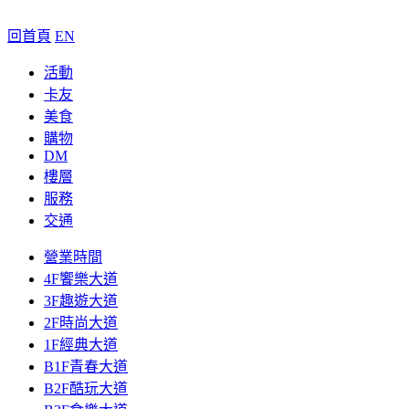
回首頁
EN
活動
卡友
美食
購物
DM
樓層
服務
交通
營業時間
4F饗樂大道
3F趣遊大道
2F時尚大道
1F經典大道
B1F青春大道
B2F酷玩大道