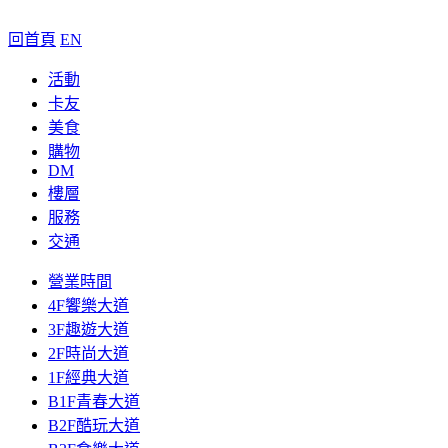
回首頁
EN
活動
卡友
美食
購物
DM
樓層
服務
交通
營業時間
4F饗樂大道
3F趣遊大道
2F時尚大道
1F經典大道
B1F青春大道
B2F酷玩大道