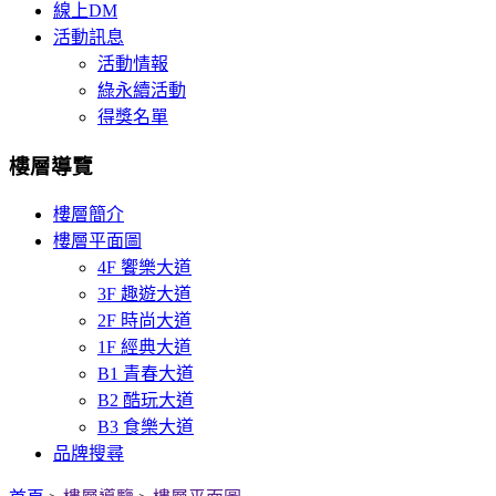
線上DM
活動訊息
活動情報
綠永續活動
得獎名單
樓層導覽
樓層簡介
樓層平面圖
4F 饗樂大道
3F 趣遊大道
2F 時尚大道
1F 經典大道
B1 青春大道
B2 酷玩大道
B3 食樂大道
品牌搜尋