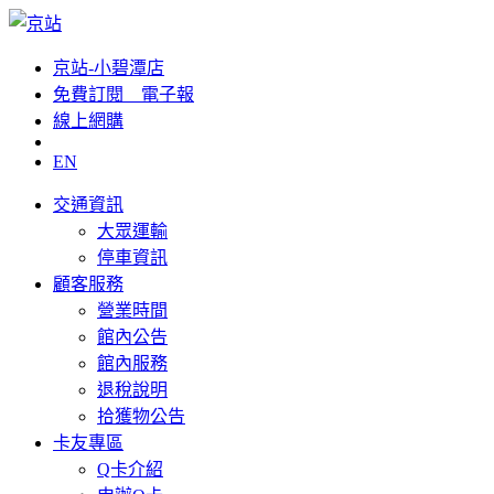
京站-小碧潭店
免費訂閱__電子報
線上網購
EN
交通資訊
大眾運輸
停車資訊
顧客服務
營業時間
館內公告
館內服務
退稅說明
拾獲物公告
卡友專區
Q卡介紹