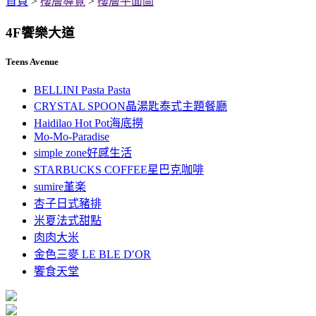
首頁
>
樓層導覽
>
樓層平面圖
4F
饗樂大道
Teens Avenue
BELLINI Pasta Pasta
CRYSTAL SPOON晶湯匙泰式主題餐廳
Haidilao Hot Pot海底撈
Mo-Mo-Paradise
simple zone好感生活
STARBUCKS COFFEE星巴克咖啡
sumire堇楽
杏子日式豬排
米夏法式甜點
肉肉大米
金色三麥 LE BLE D′OR
饗食天堂