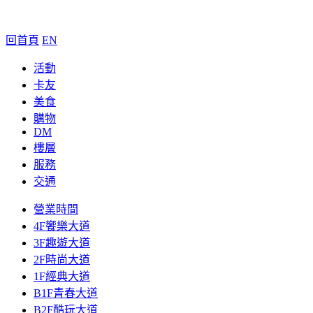
回首頁
EN
活動
卡友
美食
購物
DM
樓層
服務
交通
營業時間
4F饗樂大道
3F趣遊大道
2F時尚大道
1F經典大道
B1F青春大道
B2F酷玩大道