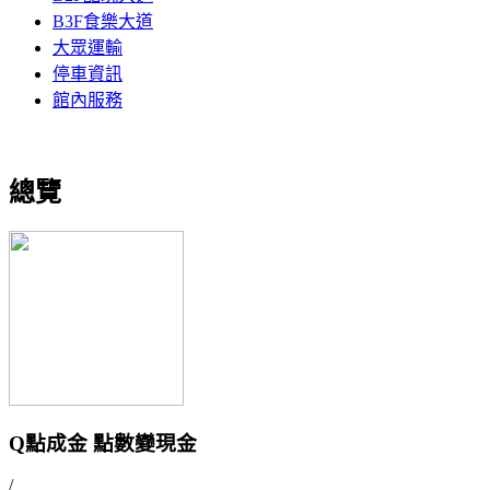
B3F食樂大道
大眾運輸
停車資訊
館內服務
總覽
Q點成金 點數變現金
/