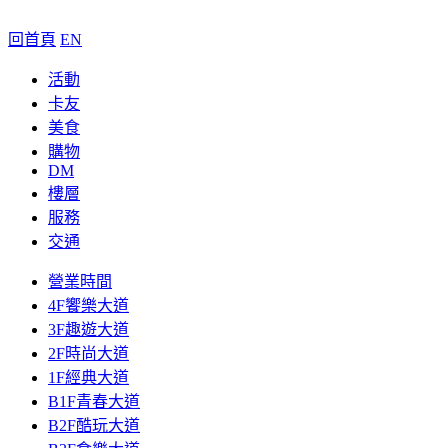
回首頁
EN
活動
卡友
美食
購物
DM
樓層
服務
交通
營業時間
4F饗樂大道
3F趣遊大道
2F時尚大道
1F經典大道
B1F青春大道
B2F酷玩大道