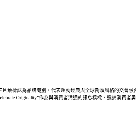
典Trefoil logo三片葉標誌為品牌識別，代表運動經典與全球街頭
“Celebrate Originality”作為與消費者溝通的訊息橋樑