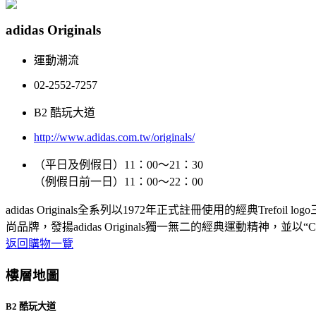
adidas Originals
運動潮流
02-2552-7257
B2 酷玩大道
http://www.adidas.com.tw/originals/
（平日及例假日）11：00～21：30
（例假日前一日）11：00～22：00
adidas Originals全系列以1972年正式註冊使用的經
尚品牌，發揚adidas Originals獨一無二的經典運動精神，並以
返回購物一覽
樓層地圖
B2 酷玩大道