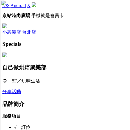
iOS
Android
X
京站時尚廣場
手機就是會員卡
小碧潭店
台北店
Specials
自己做烘焙聚樂部
➲
5F／玩味生活
分享活動
品牌簡介
服務項目
√ 訂位