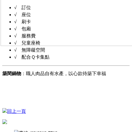
√ 訂位
√ 座位
√ 刷卡
√ 包廂
√ 服務費
√ 兒童座椅
√ 無障礙空間
√ 配合Ｑ卡集點
築間鍋物
：職人肉品自有水產，以心款待築下幸福
回上一頁