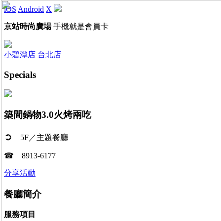
iOS
Android
X
京站時尚廣場
手機就是會員卡
小碧潭店
台北店
Specials
築間鍋物3.0火烤兩吃
➲
5F／主題餐廳
☎
8913-6177
分享活動
餐廳簡介
服務項目