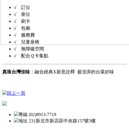
√ 訂位
√ 座位
√ 刷卡
√ 包廂
√ 服務費
√ 兒童座椅
√ 無障礙空間
√ 配合Ｑ卡集點
真珠台灣佳味
：融合經典X新意詮釋 最澎湃的台菜好味
回上一頁
專線 (02)8913-7719
地址 231新北市新店區中央路157號5樓