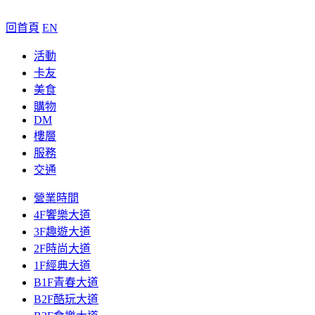
回首頁
EN
活動
卡友
美食
購物
DM
樓層
服務
交通
營業時間
4F饗樂大道
3F趣遊大道
2F時尚大道
1F經典大道
B1F青春大道
B2F酷玩大道