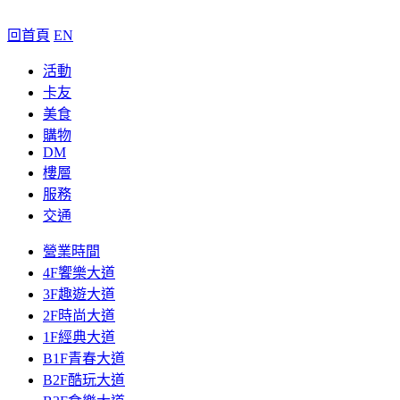
回首頁
EN
活動
卡友
美食
購物
DM
樓層
服務
交通
營業時間
4F饗樂大道
3F趣遊大道
2F時尚大道
1F經典大道
B1F青春大道
B2F酷玩大道