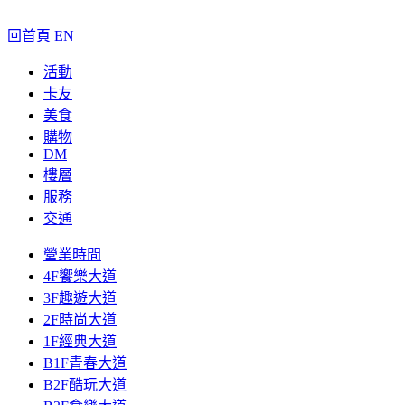
回首頁
EN
活動
卡友
美食
購物
DM
樓層
服務
交通
營業時間
4F饗樂大道
3F趣遊大道
2F時尚大道
1F經典大道
B1F青春大道
B2F酷玩大道