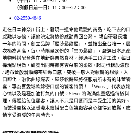
（平日）11：00～21：30
（例假日前一日）11：00～22：00
02-2559-4846
走在日本神奈川街上，發現一道令他驚艷的商品，吃下去的口
感難以忘懷，讓他決定將這份感動帶回台灣。 親自研發長達
一年的時間，創立品牌「屋莎鬆餅屋」，並推出全台唯一，層
次極為甚高，每小時限量20份的「雲の鬆餅」，嚴選日本原產
地物料搭配台灣在地新鮮自然食材，經過手工13道工法，每日
採現點現做，研發出同時擁有雲朵般的柔軟 / 起司蛋糕般濃郁
/ 烤布蕾般滑順綿密細緻口感，突破一般人對鬆餅的想像，入
口即化，融化曲線爆表，屋莎鬆餅屋將征服前所未有的味蕾饗
宴，專為喜愛鬆軟綿密口感的饕客特製！ 「Woosa」代表放鬆
心情以及是種加油打氣的口號。Steven將滿滿能量透過每道料
理，傳遞給每位顧客，讓人不只是用餐而是享受生活的美好。
而裝潢風格以溫暖淺木紋搭配白色讓顧客身心都得到放鬆，盡
情享受溫暖的午茶時光。