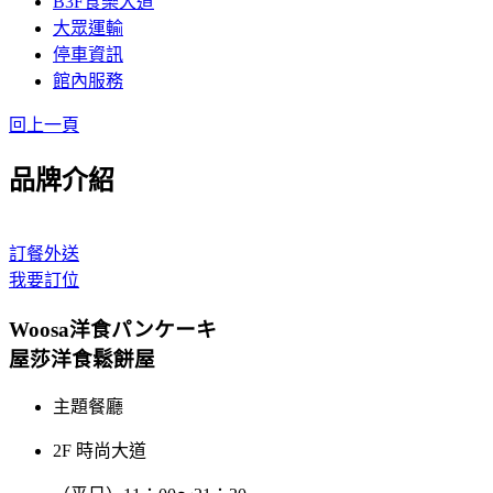
B3F食樂大道
大眾運輸
停車資訊
館內服務
回上一頁
品牌介紹
訂餐外送
我要訂位
Woosa洋食パンケーキ
屋莎洋食鬆餅屋
主題餐廳
2F 時尚大道