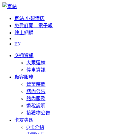
京站-小碧潭店
免費訂閱__電子報
線上網購
EN
交通資訊
大眾運輸
停車資訊
顧客服務
營業時間
館內公告
館內服務
退稅說明
拾獲物公告
卡友專區
Q卡介紹