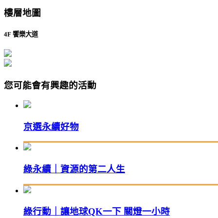
樓層地圖
4F 饗樂大道
您可能會有興趣的活動
京選永續好物
綠永續｜資源的第二人生
綠行動｜讓地球QK一下 關燈一小時