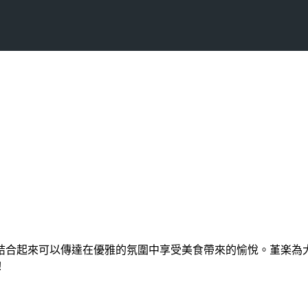
結合起來可以傳達在優雅的氛圍中享受美食帶來的愉悅。堇楽為
！