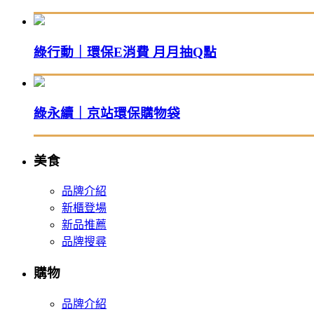
綠行動｜環保E消費 月月抽Q點
綠永續｜京站環保購物袋
美食
品牌介紹
新櫃登場
新品推薦
品牌搜尋
購物
品牌介紹