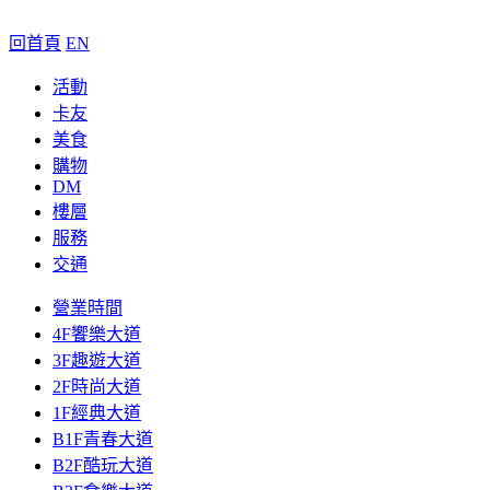
回首頁
EN
活動
卡友
美食
購物
DM
樓層
服務
交通
營業時間
4F饗樂大道
3F趣遊大道
2F時尚大道
1F經典大道
B1F青春大道
B2F酷玩大道