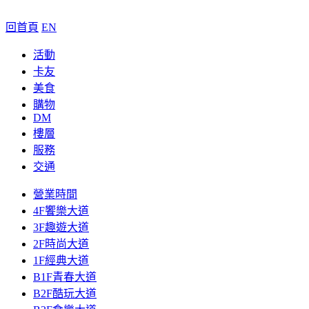
回首頁
EN
活動
卡友
美食
購物
DM
樓層
服務
交通
營業時間
4F饗樂大道
3F趣遊大道
2F時尚大道
1F經典大道
B1F青春大道
B2F酷玩大道