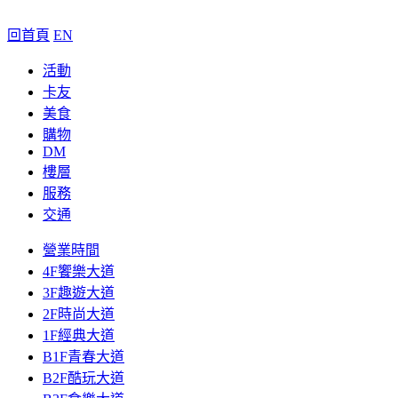
回首頁
EN
活動
卡友
美食
購物
DM
樓層
服務
交通
營業時間
4F饗樂大道
3F趣遊大道
2F時尚大道
1F經典大道
B1F青春大道
B2F酷玩大道