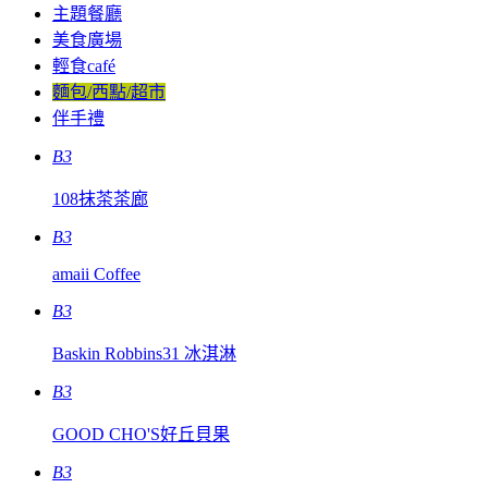
主題餐廳
美食廣場
輕食café
麵包/西點/超市
伴手禮
B3
108抹茶茶廊
B3
amaii Coffee
B3
Baskin Robbins31 冰淇淋
B3
GOOD CHO'S好丘貝果
B3