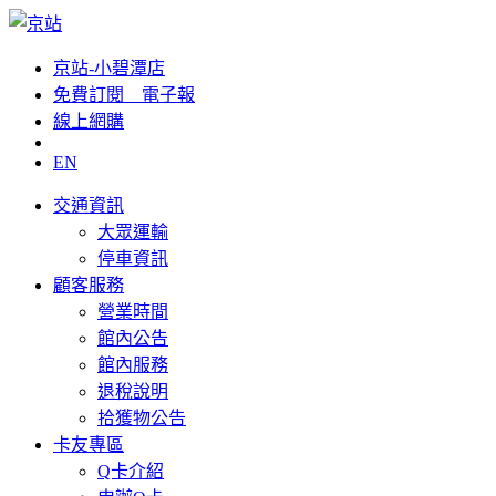
京站-小碧潭店
免費訂閱__電子報
線上網購
EN
交通資訊
大眾運輸
停車資訊
顧客服務
營業時間
館內公告
館內服務
退稅說明
拾獲物公告
卡友專區
Q卡介紹