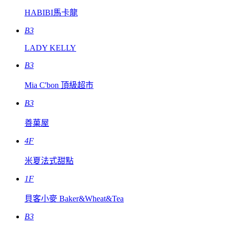
HABIBI馬卡龍
B3
LADY KELLY
B3
Mia C'bon 頂級超市
B3
善菓屋
4F
米夏法式甜點
1F
貝客小麥 Baker&Wheat&Tea
B3