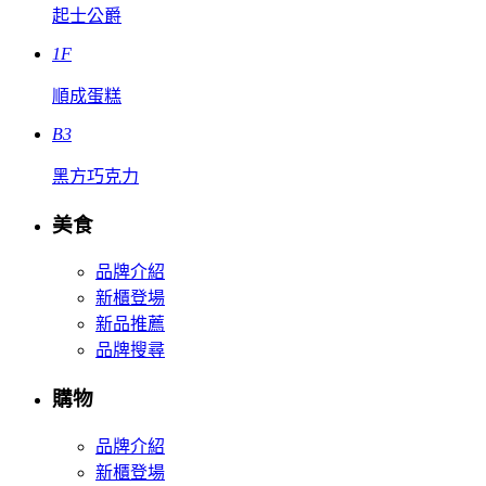
起士公爵
1F
順成蛋糕
B3
黑方巧克力
美食
品牌介紹
新櫃登場
新品推薦
品牌搜尋
購物
品牌介紹
新櫃登場