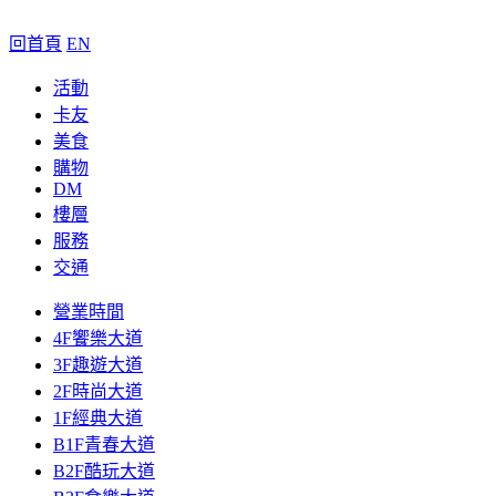
回首頁
EN
活動
卡友
美食
購物
DM
樓層
服務
交通
營業時間
4F饗樂大道
3F趣遊大道
2F時尚大道
1F經典大道
B1F青春大道
B2F酷玩大道