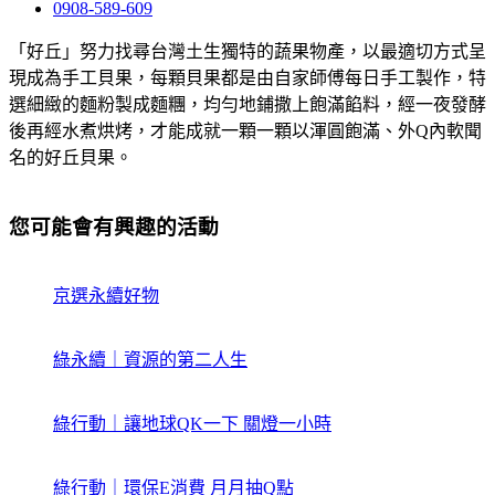
0908-589-609
「好丘」努力找尋台灣土生獨特的蔬果物產，以最適切方式呈
現成為手工貝果，每顆貝果都是由自家師傅每日手工製作，特
選細緻的麵粉製成麵糰，均勻地鋪撒上飽滿餡料，經一夜發酵
後再經水煮烘烤，才能成就一顆一顆以渾圓飽滿、外Q內軟聞
名的好丘貝果。
您可能會有興趣的活動
京選永續好物
綠永續｜資源的第二人生
綠行動｜讓地球QK一下 關燈一小時
綠行動｜環保E消費 月月抽Q點