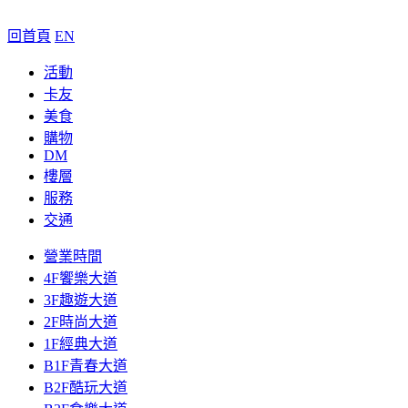
回首頁
EN
活動
卡友
美食
購物
DM
樓層
服務
交通
營業時間
4F饗樂大道
3F趣遊大道
2F時尚大道
1F經典大道
B1F青春大道
B2F酷玩大道