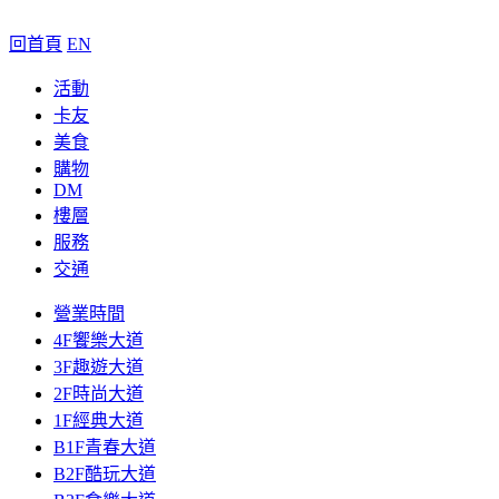
回首頁
EN
活動
卡友
美食
購物
DM
樓層
服務
交通
營業時間
4F饗樂大道
3F趣遊大道
2F時尚大道
1F經典大道
B1F青春大道
B2F酷玩大道