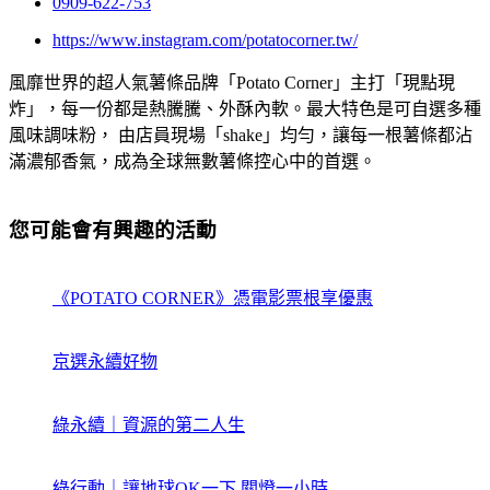
0909-622-753
https://www.instagram.com/potatocorner.tw/
風靡世界的超人氣薯條品牌「Potato Corner」主打「現點現
炸」，每一份都是熱騰騰、外酥內軟。最大特色是可自選多種
風味調味粉， 由店員現場「shake」均勻，讓每一根薯條都沾
滿濃郁香氣，成為全球無數薯條控心中的首選。
您可能會有興趣的活動
《POTATO CORNER》憑電影票根享優惠
京選永續好物
綠永續｜資源的第二人生
綠行動｜讓地球QK一下 關燈一小時