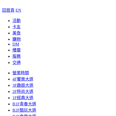
回首頁
EN
活動
卡友
美食
購物
DM
樓層
服務
交通
營業時間
4F饗樂大道
3F趣遊大道
2F時尚大道
1F經典大道
B1F青春大道
B2F酷玩大道