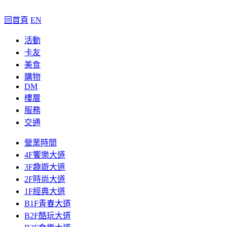
回首頁
EN
活動
卡友
美食
購物
DM
樓層
服務
交通
營業時間
4F饗樂大道
3F趣遊大道
2F時尚大道
1F經典大道
B1F青春大道
B2F酷玩大道