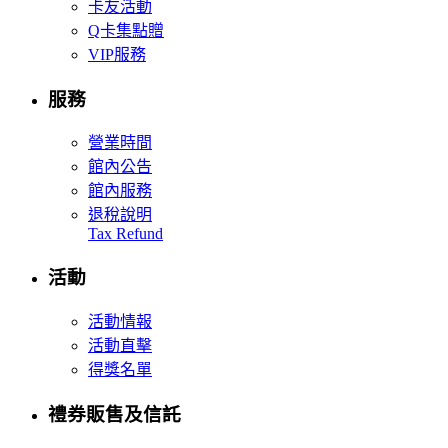
卡友活動
Q卡集點贈
VIP服務
服務
營業時間
館內公告
館內服務
退稅說明
Tax Refund
活動
活動情報
活動直擊
得獎名單
禮券販售及信託