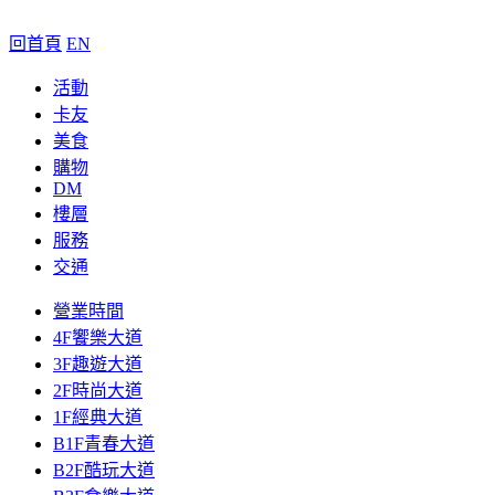
回首頁
EN
活動
卡友
美食
購物
DM
樓層
服務
交通
營業時間
4F饗樂大道
3F趣遊大道
2F時尚大道
1F經典大道
B1F青春大道
B2F酷玩大道