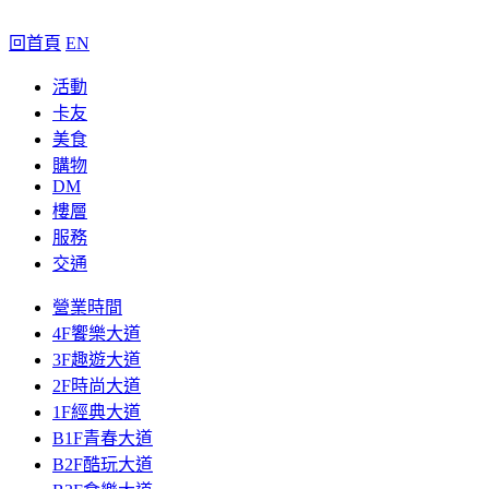
回首頁
EN
活動
卡友
美食
購物
DM
樓層
服務
交通
營業時間
4F饗樂大道
3F趣遊大道
2F時尚大道
1F經典大道
B1F青春大道
B2F酷玩大道