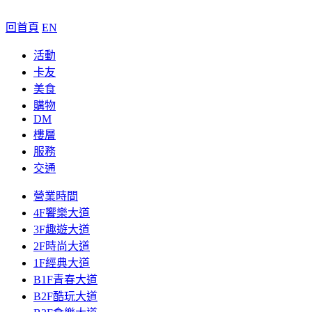
回首頁
EN
活動
卡友
美食
購物
DM
樓層
服務
交通
營業時間
4F饗樂大道
3F趣遊大道
2F時尚大道
1F經典大道
B1F青春大道
B2F酷玩大道