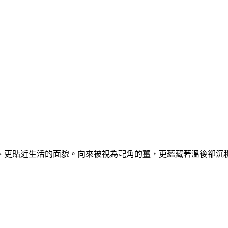
、更貼近生活的面貌。向來被視為配角的薑，更蘊藏著溫後卻沉