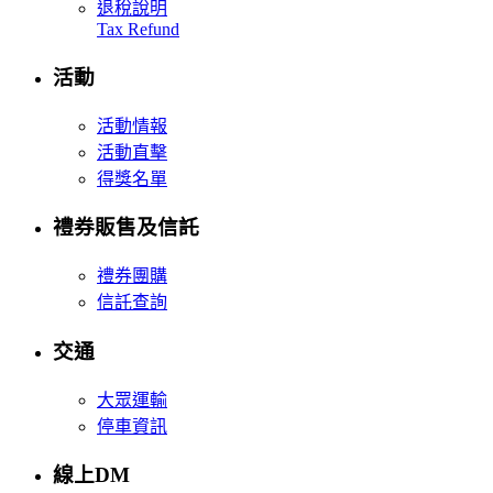
退稅說明
Tax Refund
活動
活動情報
活動直擊
得獎名單
禮券販售及信託
禮券團購
信託查詢
交通
大眾運輸
停車資訊
線上DM