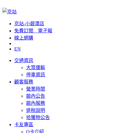
京站-小碧潭店
免費訂閱__電子報
線上網購
EN
交通資訊
大眾運輸
停車資訊
顧客服務
營業時間
館內公告
館內服務
退稅說明
拾獲物公告
卡友專區
Q卡介紹