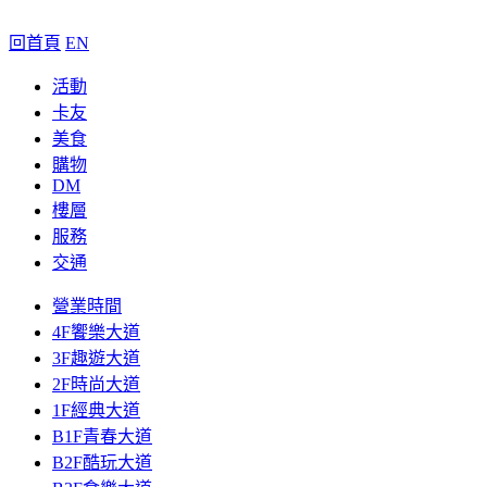
回首頁
EN
活動
卡友
美食
購物
DM
樓層
服務
交通
營業時間
4F饗樂大道
3F趣遊大道
2F時尚大道
1F經典大道
B1F青春大道
B2F酷玩大道