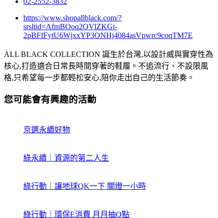
02-2552-3832
https://www.shopallblack.com/?
srsltid=AfmBOoq2OVlZKGt-
2pBFfFytU6WjxxYP3ONHj4084asVpwrc9coqTM7E
ALL BLACK COLLECTION 誕生於台灣,以設計威與實穿性為
核心,打造適合日常長時間穿著的鞋履。不追流行、不設限風
格,只希望每一步都輕松安心,陪你走出自己的生活節奏。
您可能會有興趣的活動
京選永續好物
綠永續｜資源的第二人生
綠行動｜讓地球QK一下 關燈一小時
綠行動｜環保E消費 月月抽Q點