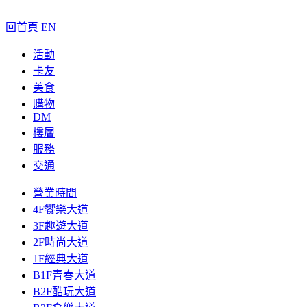
回首頁
EN
活動
卡友
美食
購物
DM
樓層
服務
交通
營業時間
4F饗樂大道
3F趣遊大道
2F時尚大道
1F經典大道
B1F青春大道
B2F酷玩大道