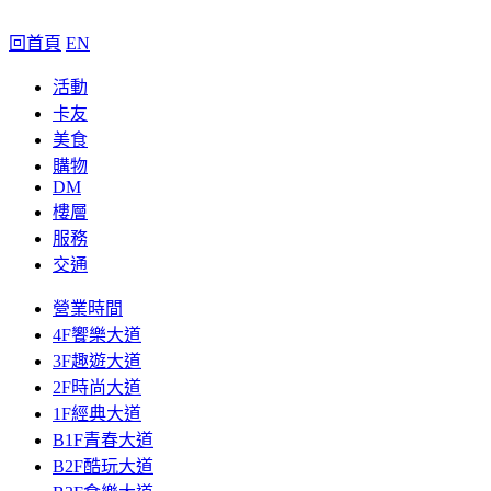
回首頁
EN
活動
卡友
美食
購物
DM
樓層
服務
交通
營業時間
4F饗樂大道
3F趣遊大道
2F時尚大道
1F經典大道
B1F青春大道
B2F酷玩大道