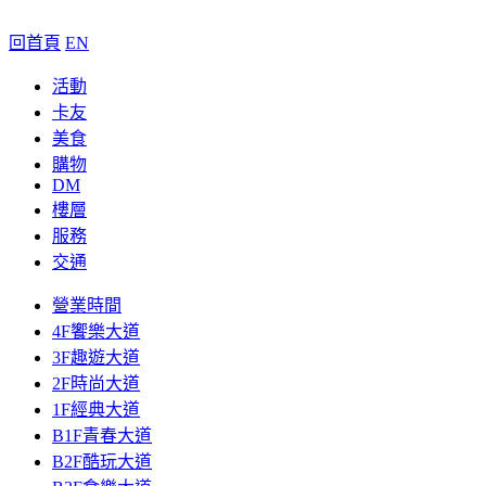
回首頁
EN
活動
卡友
美食
購物
DM
樓層
服務
交通
營業時間
4F饗樂大道
3F趣遊大道
2F時尚大道
1F經典大道
B1F青春大道
B2F酷玩大道