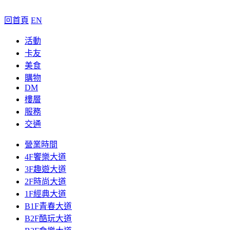
回首頁
EN
活動
卡友
美食
購物
DM
樓層
服務
交通
營業時間
4F饗樂大道
3F趣遊大道
2F時尚大道
1F經典大道
B1F青春大道
B2F酷玩大道