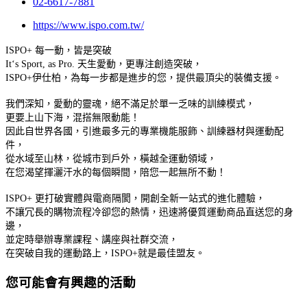
02-6617-7881
https://www.ispo.com.tw/
ISPO+ 每一動，皆是突破
It‘s Sport, as Pro. 天生愛動，更專注創造突破，
ISPO+伊仕柏，為每一步都是進步的您，提供最頂尖的裝備支援。
我們深知，愛動的靈魂，絕不滿足於單一乏味的訓練模式，
更要上山下海，混搭無限動能！
因此自世界各國，引進最多元的專業機能服飾、訓練器材與運動配
件，
從水域至山林，從城市到戶外，橫越全運動領域，
在您渴望揮灑汗水的每個瞬間，陪您一起無所不動！
ISPO+ 更打破實體與電商隔閡，開創全新一站式的進化體驗，
不讓冗長的購物流程冷卻您的熱情，迅速將優質運動商品直送您的身
邊，
並定時舉辦專業課程、講座與社群交流，
在突破自我的運動路上，ISPO+就是最佳盟友。
您可能會有興趣的活動