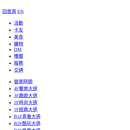
回首頁
EN
活動
卡友
美食
購物
DM
樓層
服務
交通
營業時間
4F饗樂大道
3F趣遊大道
2F時尚大道
1F經典大道
B1F青春大道
B2F酷玩大道