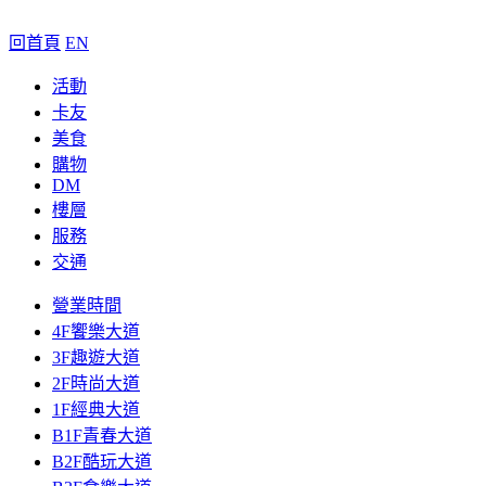
回首頁
EN
活動
卡友
美食
購物
DM
樓層
服務
交通
營業時間
4F饗樂大道
3F趣遊大道
2F時尚大道
1F經典大道
B1F青春大道
B2F酷玩大道