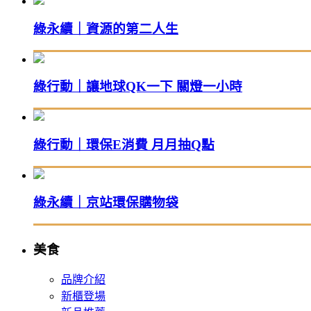
綠永續｜資源的第二人生
綠行動｜讓地球QK一下 關燈一小時
綠行動｜環保E消費 月月抽Q點
綠永續｜京站環保購物袋
美食
品牌介紹
新櫃登場