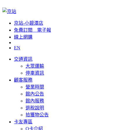
京站-小碧潭店
免費訂閱__電子報
線上網購
EN
交通資訊
大眾運輸
停車資訊
顧客服務
營業時間
館內公告
館內服務
退稅說明
拾獲物公告
卡友專區
Q卡介紹