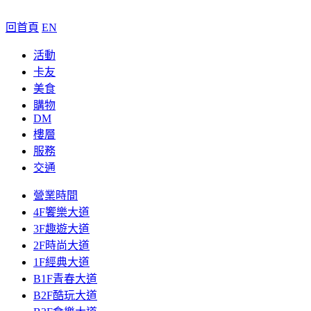
回首頁
EN
活動
卡友
美食
購物
DM
樓層
服務
交通
營業時間
4F饗樂大道
3F趣遊大道
2F時尚大道
1F經典大道
B1F青春大道
B2F酷玩大道