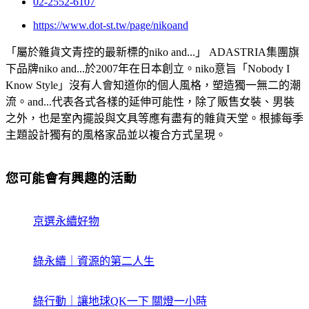
02-2552-6107
https://www.dot-st.tw/page/nikoand
「屬於雜貨文青控的最新標的niko and...」 ADASTRIA集團旗
下品牌niko and...於2007年在日本創立。niko意旨「Nobody I
Know Style」沒有人會知道你的個人風格，塑造獨一無二的潮
流。and...代表各式各樣的延伸可能性，除了販售女裝、男裝
之外，也是室內擺設與文具等應有盡有的雜貨天堂。根據每季
主題設計獨有的風格家品並以複合方式呈現。
您可能會有興趣的活動
京選永續好物
綠永續｜資源的第二人生
綠行動｜讓地球QK一下 關燈一小時