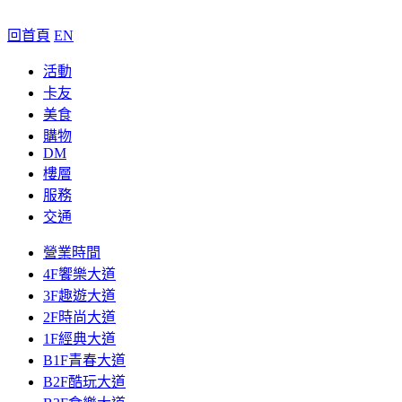
回首頁
EN
活動
卡友
美食
購物
DM
樓層
服務
交通
營業時間
4F饗樂大道
3F趣遊大道
2F時尚大道
1F經典大道
B1F青春大道
B2F酷玩大道