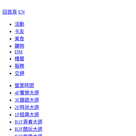
回首頁
EN
活動
卡友
美食
購物
DM
樓層
服務
交通
營業時間
4F饗樂大道
3F趣遊大道
2F時尚大道
1F經典大道
B1F青春大道
B2F酷玩大道