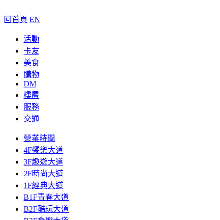
回首頁
EN
活動
卡友
美食
購物
DM
樓層
服務
交通
營業時間
4F饗樂大道
3F趣遊大道
2F時尚大道
1F經典大道
B1F青春大道
B2F酷玩大道