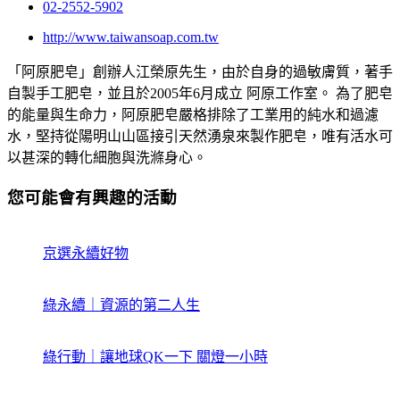
02-2552-5902
http://www.taiwansoap.com.tw
「阿原肥皂」創辦人江榮原先生，由於自身的過敏膚質，著手
自製手工肥皂，並且於2005年6月成立 阿原工作室。 為了肥皂
的能量與生命力，阿原肥皂嚴格排除了工業用的純水和過濾
水，堅持從陽明山山區接引天然湧泉來製作肥皂，唯有活水可
以甚深的轉化細胞與洗滌身心。
您可能會有興趣的活動
京選永續好物
綠永續｜資源的第二人生
綠行動｜讓地球QK一下 關燈一小時