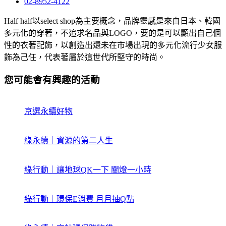
02-8952-4122
Half half以select shop為主要概念，品牌靈感是來自日本、韓國
多元化的穿著，不追求名品與LOGO，要的是可以顯出自己個
性的衣著配飾，以創造出還未在市場出現的多元化流行少女服
飾為己任，代表著屬於這世代所堅守的時尚。
您可能會有興趣的活動
京選永續好物
綠永續｜資源的第二人生
綠行動｜讓地球QK一下 關燈一小時
綠行動｜環保E消費 月月抽Q點