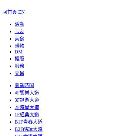
回首頁
EN
活動
卡友
美食
購物
DM
樓層
服務
交通
營業時間
4F饗樂大道
3F趣遊大道
2F時尚大道
1F經典大道
B1F青春大道
B2F酷玩大道