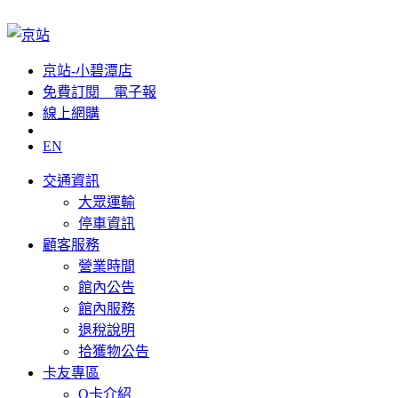
京站-小碧潭店
免費訂閱__電子報
線上網購
EN
交通資訊
大眾運輸
停車資訊
顧客服務
營業時間
館內公告
館內服務
退稅說明
拾獲物公告
卡友專區
Q卡介紹