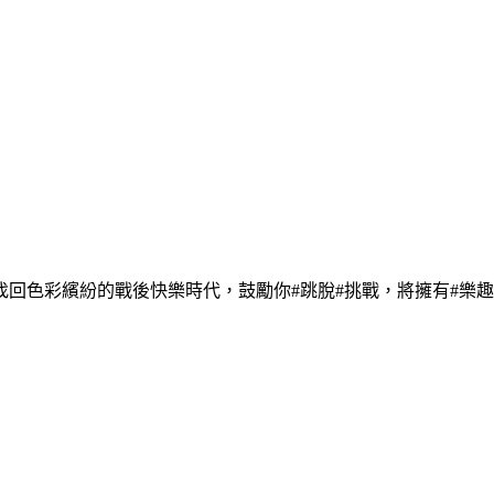
回色彩繽紛的戰後快樂時代，鼓勵你#跳脫#挑戰，將擁有#樂趣