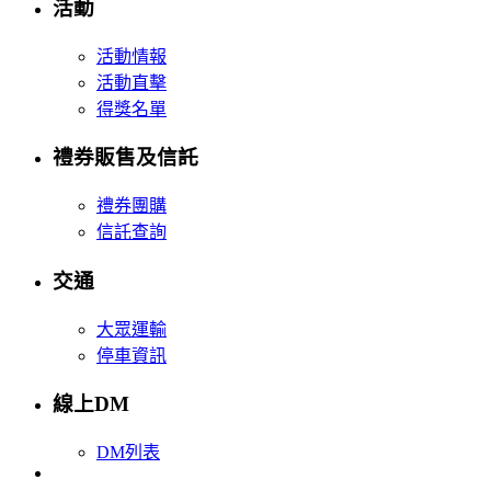
活動
活動情報
活動直擊
得獎名單
禮券販售及信託
禮券團購
信託查詢
交通
大眾運輸
停車資訊
線上DM
DM列表