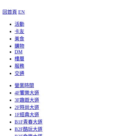
回首頁
EN
活動
卡友
美食
購物
DM
樓層
服務
交通
營業時間
4F饗樂大道
3F趣遊大道
2F時尚大道
1F經典大道
B1F青春大道
B2F酷玩大道