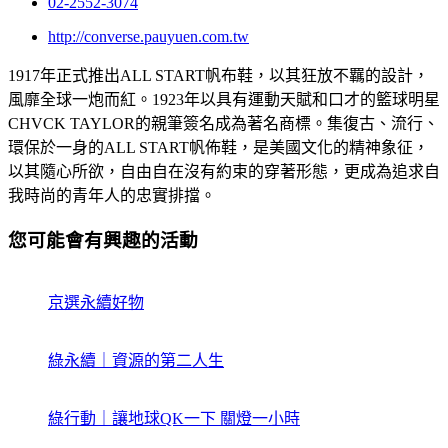
02-2552-3074
http://converse.pauyuen.com.tw
1917年正式推出ALL START帆布鞋，以其狂放不羈的設計，
風靡全球一炮而紅。1923年以具有運動天賦和口才的籃球明星
CHVCK TAYLOR的親筆簽名成為著名商標。集復古、流行、
環保於一身的ALL START帆佈鞋，是美國文化的精神象征，
以其隨心所欲，自由自在沒有約束的穿著形態，更成為追求自
我時尚的青年人的忠實排擋。
您可能會有興趣的活動
京選永續好物
綠永續｜資源的第二人生
綠行動｜讓地球QK一下 關燈一小時